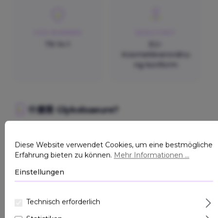
CAS-NUMMER
QUALITAET
79-14-1
EU-
Kosmetikverordnu
ng konform
什麼是 Glykolsaeure?
Glykolsäure ist die
kleinste 和 potenteste
Diese Website verwendet Cookies, um eine bestmögliche
Alpha-Hydroxysäure (AHA)
與 nur zwei
Erfahrung bieten zu können.
Mehr Informationen ...
Kohlenstoffatomen — ursprünglich aus
Einstellungen
Zuckerrohr gewonnen, heute meist synthetisch
hergestellt. Ihre geringe Molekülgröße macht
sie zum
effektivsten chemischen Peeling-
Technisch erforderlich
Wirkstoff
: Sie dringt bis 的常見問題 40% tiefer in