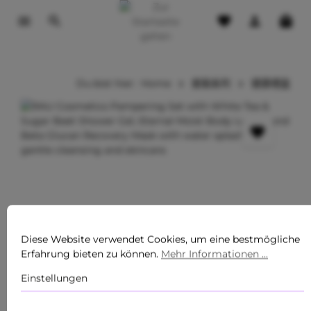
tinhalt springen
Du bist hier:
Home
套裝系列
健康禮盒
Diese Website verwendet Cookies, um eine bestmögliche
Erfahrung bieten zu können.
Mehr Informationen ...
Einstellungen