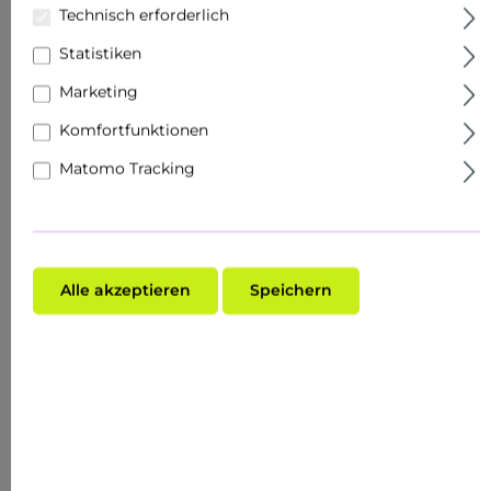
Technisch erforderlich
Statistiken
Marketing
Komfortfunktionen
Matomo Tracking
HK$315.13*
%
HK$440.95*
(28.53% gespart)
Preise exkl. MwSt. zzgl. Versandkosten
Alle akzeptieren
Speichern
加入購物車
Produktnummer:
RCB10007
EAN:
4051229005297