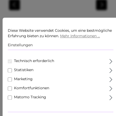
Diese Website verwendet Cookies, um eine bestmögliche
Erfahrung bieten zu können.
Mehr Informationen ...
Einstellungen
Technisch erforderlich
Statistiken
Marketing
Komfortfunktionen
HK$668.69*
vorher HK$668.69*
Matomo Tracking
Inhalt:
0.45 公升
(HK$1,485.98* / 1 公升)
Preise exkl. MwSt. zzgl. Versandkosten
Sofort verfügbar, Lieferzeit: 1-2 Arbeitstage