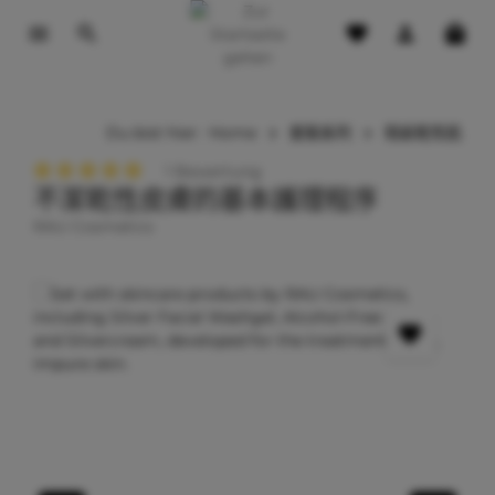
tinhalt springen
Du bist hier:
Home
套裝系列
瑕疵乾性肌
1 Bewertung
不潔乾性皮膚的基本護理程序
Durchschnittliche Bewertung von 5 von 5 Sternen
RAU Cosmetics