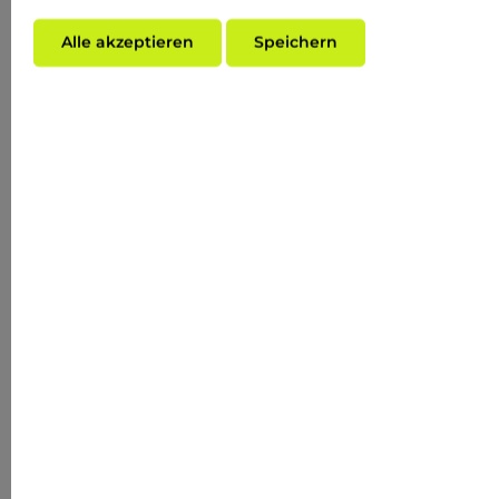
Alle akzeptieren
Speichern
加入購物車
Produktnummer:
RC4003
EAN:
4051229004986
Vorteile
Anti-mikrobielles Reinigungsgel (Silver Facial
Washgel): Dieses Reinigungsgel enthält
Mikrosilber und Maclura Cochinchinensis, die
antibakteriell und entzündungshemmend
wirken. Es ist ideal für unreine Haut, hilft
Pickeln und Unreinheiten vorzubeugen und