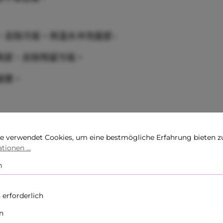
钟，去除污垢。用温水冲洗面部
。
肩部，去除残留污垢。
按摩。
 周内，每天早晚涂抹于清潔后的皮膚上，然后根据需要只在
e verwendet Cookies, um eine bestmögliche Erfahrung bieten z
ionen ...
使用。
n
膜干透后，用温水洗淨。
 erforderlich
en