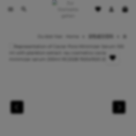
tinhalt springen
Du bist hier:
Home
活性成分百科
水