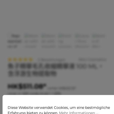
RAU Cosmetics
5 Bewertungen
魚子精華毛孔收縮精華液 100 ML，
Durchschnittliche Bewertung von 5 von 5 Sternen
含浮游生物提取物
HK$511.08*
vorher HK$432.32*
Inhalt:
0.1 公升
(HK$5,110.80* / 1 公升)
Preise exkl. MwSt. zzgl. Versandkosten
Diese Website verwendet Cookies, um eine bestmögliche
Nicht mehr verfügbar
Erfahrung bieten zu können.
Mehr Informationen ...